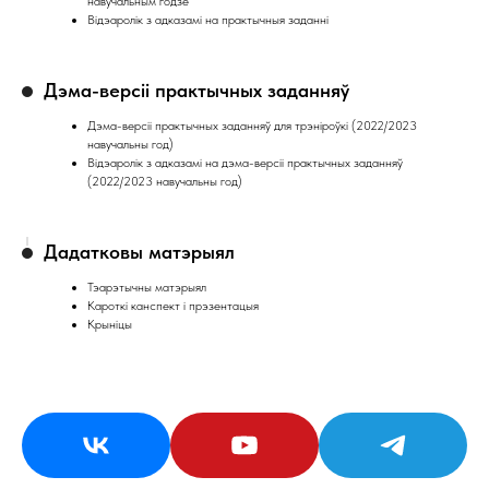
навучальным годзе
Відэаролік з адказамі на практычныя заданні
Дэма-версіі практычных заданняў
Дэма-версіі практычных заданняў для трэніроўкі (2022/2023
навучальны год)
Відэаролік з адказамі на дэма-версіі практычных заданняў
(2022/2023 навучальны год)
Дадатковы матэрыял
Тэарэтычны матэрыял
Кароткі канспект і прэзентацыя
Крыніцы