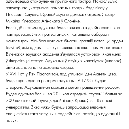
адбываецца станаўленне прыгоннага тэатра. Найбольшую
папулярнасць атрымалі прыватныя тэатры Радзівілаў у
Нясвіжы і Слуцку. Еўрапейскую вядомасць атрымаў тэатр
Міхаіла Клеафаса Агінскага ў Слоніме.
Развіццё сістэмы адукацыі будзе звязана з дзейнасцю школ
пры праваслаўных, пратэстанцкіх і каталіцкіх саборах і
манастырах. Найбольшую актыўнасць праявіў каталіцкі ордэн
Іезуітаў, якія адкрылі вялікую колькасць школ пры манастырах.
Віленская езуіцкая акадэмія з'яўлялася ўстановай, якая мела
ўніверсітэцкі статус. Адукацыя ў езуіцкіх калегіумах (школах)
была заснавана па заходніх узорах.
У XVIII ст. у Рэч Паспалітай, пад уплывам ідэй Асветніцтва,
будзе праведзена рэформа адукацыі. У 1773 г. будзе
створана Адукацыйная камісія з мэтай правядзення рэформ.
Будзе адкрыта больш за 20 школ сярэдняй ступені і больш за
200 пачатковай. Будуць дзейнічаць Кракаўскі і Віленскі
ўніверсітэты. З-за мяжы будуць запрашацца вядомыя
спецыялісты таго часу, якія садзейнічалі развіццю адукацыі і
навукі.