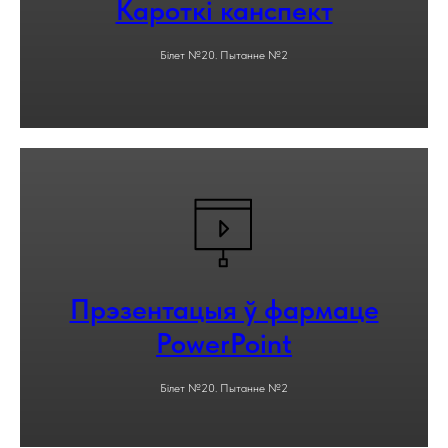
Кароткі канспект
Білет №20. Пытанне №2
Прэзентацыя ў фармаце
PowerPoint
Білет №20. Пытанне №2