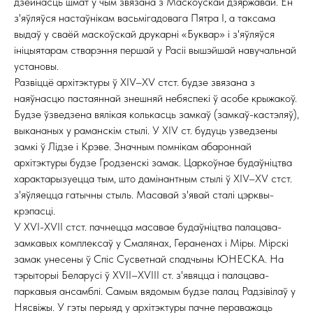
дзейнасць шмат у чым звязана з Маскоўскай дзяржавай. Ён
з'яўляўся настаўнікам васьмігадовага Пятра I, а таксама
выдаў у сваёй маскоўскай друкарні «Буквар» і з'яўляўся
ініцыятарам стварэння першай у Расіі вышэйшай навучальнай
установы.
Развіццё архітэктуры ў XIV–XV стст. будзе звязана з
наяўнасцю пастаяннай знешняй небяспекі ў асобе крыжакоў.
Будзе ўзведзена вялікая колькасць замкаў (замкаў-кастэляў),
выкананых у раманскім стылі. У XIV ст. будуць узведзены
замкі ў Лідзе і Крэве. Значным помнікам абароннай
архітэктуры будзе Гродзенскі замак. Царкоўнае будаўніцтва
характарызуецца тым, што дамінантным стылі ў XIV–XV стст.
з'яўляецца гатычны стыль. Масавай з'явай сталі цэрквы-
крэпасці.
У XVI-XVII стст. пачнецца масавае будаўніцтва палацава-
замкавых комплексаў у Смалянах, Гераненах і Міры. Мірскі
замак унесены ў Спіс Сусветнай спадчыны ЮНЕСКА. На
тэрыторыі Беларусі ў XVII–XVIII ст. з'явяцца і палацава-
паркавыя ансамблі. Самым вядомым будзе палац Радзівілаў у
Нясвіжы. У гэты перыяд у архітэктуры пачне пераважаць