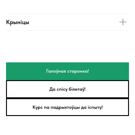
Крыніцы
Галоўная старонка!
Да спісу білетаў!
Курс па падрыхтоўцы да іспыту!