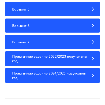
Варыянт 5
Варыянт 6
Варыянт 7
Практычнае заданне 2022/2023 навучальны
год
Практычнае заданне 2024/2025 навучальны
год