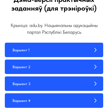
заданняў (для трэніроўкі)
Крыніца: adu.by. Нацыянальны адукацыйны
партал Рэспублікі Беларусь
Варыянт 1
Варыянт 2
Варыянт 3
Варыянт 4