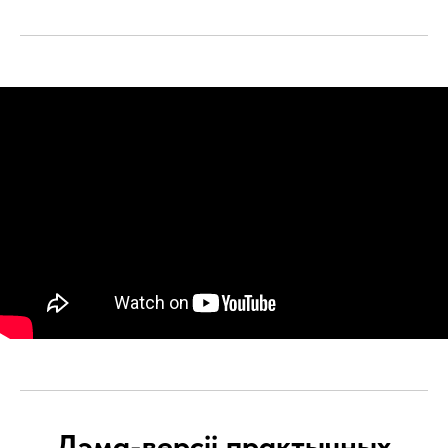
Дэма-версіі практычных