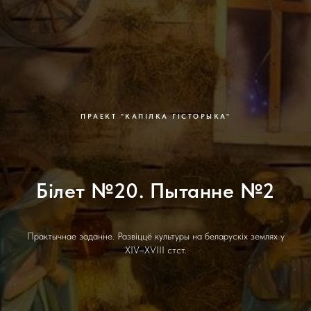
ПРАЕКТ "КАПІЛКА ГІСТОРЫКА"
Білет №20. Пытанне №2
Практычнае заданне. Развіццё культуры на беларускіх землях у
XIV–XVIII стст.