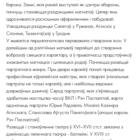
барока. Замкі, якія раней выступалі як цэнтры абароны,
пачнуць станавіцца рэзідэнцыямі магнатаў. Цяпер яны
адрозніваліся раскошным афармленнем і пабудовай.
Узводзяцца рэзідэнцыі Сапегаў у Ружанах, Агінскіх у
Слоніме, Тызенгаўзаў у Гродне.
У жывапісе першапачаткова пераважала стварэнне ікон. У
далейшым ад рэлігійных матываў перайшлі да стварэння
вобразаў свецкага характару, а ў прыватнасці прадстаўнікоў
знакамітых магнацкіх і шляхецкіх родаў. Пачнецца развіццё
партрэтнага жанра. Пры двары каралёў пачалі працаваць
прафесійныя еўрапейскія майстры, якія стваралі ўнікальныя
партрэты не толькі каралёў, але і найбольш вядомых
дзяржаўных дзеячаў. Сярод партрэтаў, якія з'яўляюцца
здабыткам мастацтва часоў ВКЛ і Рэч Паспалітай, варта
адзначыць партрэты Юрыя Радзівіла, Міхаіла Казіміра
Агінскага, Станіслава Аўгуста Панятоўкага (апошні кароль
Рэч Паспалітай).
Развіццё і станаўленне тэатра ў XVI–XVII стст. звязана з
дзейнасцю лялечнага тэатра - батлейкі. У XVIII ст.