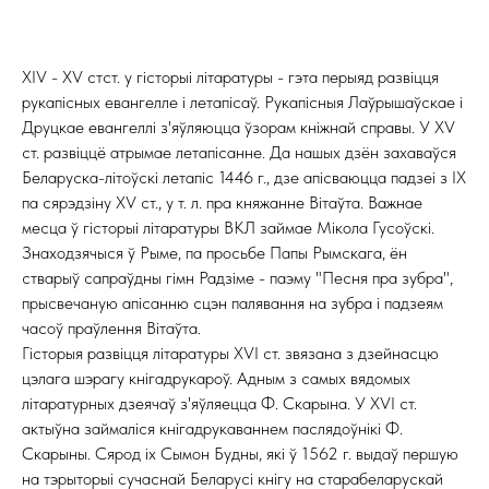
XIV - XV стст. у гісторыі літаратуры - гэта перыяд развіцця
рукапісных евангелле і летапісаў. Рукапісныя Лаўрышаўскае і
Друцкае евангеллі з'яўляюцца ўзорам кніжнай справы. У XV
ст. развіццё атрымае летапісанне. Да нашых дзён захаваўся
Беларуска-літоўскі летапіс 1446 г., дзе апісваюцца падзеі з IX
па сярэдзіну XV ст., у т. л. пра княжанне Вітаўта. Важнае
месца ў гісторыі літаратуры ВКЛ займае Мікола Гусоўскі.
Знаходзячыся ў Рыме, па просьбе Папы Рымскага, ён
стварыў сапраўдны гімн Радзіме - паэму "Песня пра зубра",
прысвечаную апісанню сцэн палявання на зубра і падзеям
часоў праўлення Вітаўта.
Гісторыя развіцця літаратуры XVI ст. звязана з дзейнасцю
цэлага шэрагу кнігадрукароў. Адным з самых вядомых
літаратурных дзеячаў з'яўляецца Ф. Скарына. У XVI ст.
актыўна займаліся кнігадрукаваннем паслядоўнікі Ф.
Скарыны. Сярод іх Сымон Будны, які ў 1562 г. выдаў першую
на тэрыторыі сучаснай Беларусі кнігу на старабеларускай