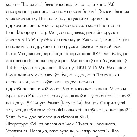
мове – “Катэхізіс”. Была таксама выдадзена кніга "Аб
апраўданні грэшнага чалавека перад Богам". Васіль Цяпінскі
ў сваім маёнтку Цяпіна выдаў на ўласныя сродкі на
царкоўнаславянскай і старабеларускай мове Евангелле.
Іван Фёдараў і Пётр Мсціславец, выхадцы з беларускіх
зямель, у 1564 г. у Маскве выдадуць "Апостал", якая лічыцца
пачаткам кнігадрукавання на рускіх землях. У далейшым
Пётр Мсціславец вернецца на тэрыторыю ВКЛ, дзе ім будзе
заснавана Віленская друкарня. Менавіта ў гэтай друкарні ў
1588 г. будзе выдадзены ІІІ Статут ВКЛ. У 1619 г. Мялеціем
Сматрыцкім у мястэчку Іўе будзе выдадзена “Граматыка
славенскія”, якая з'яўлялася падручнікам па
царкоўнаславянскай мове. Варта таксама згадаць Мікалая
Крыштафа Радзівіла Сіротку, які выдаў кнігу аб апісанні сваёй
вандроўкі ў Святую Зямлю (Іерусалім). Мацей Стырйкоўскі
з'яўляецца аўтарам «Хронікі польскай, літоўскай, жамойцкай і
ўсяе Русі», дзе апісваецца гісторыя ВКЛ.
Літаратура XVII ст. звязана з імем Сімяона Полацкага.
Ураджэнец Полацка, паэт, вучоны, мысляр, асветнік. Яго