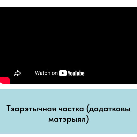
Тэарэтычная частка (дадатковы
матэрыял)