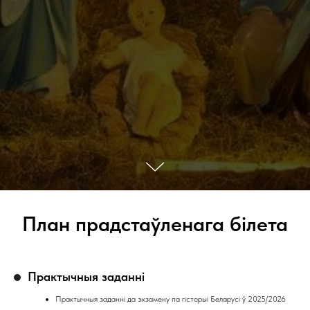
План прадстаўленага білета
Практычныя заданні
Практычныя заданні да экзамену па гісторыі Беларусі ў 2025/2026