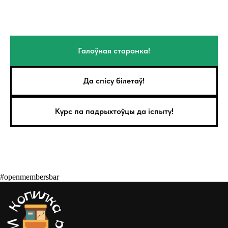
Галоўная старонка!
Да спісу білетаў!
Курс па падрыхтоўцы да іспыту!
#openmembersbar