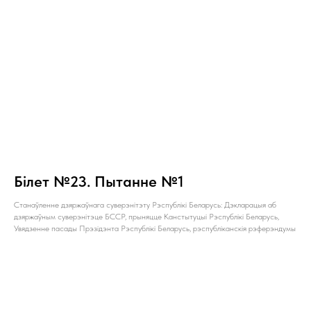
Білет №23. Пытанне №1
Станаўленне дзяржаўнага суверэнітэту Рэспублікі Беларусь: Дэкларацыя аб
дзяржаўным суверэнітэце БССР, прыняцце Канстытуцыі Рэспублікі Беларусь,
Увядзенне пасады Прэзідэнта Рэспублікі Беларусь, рэспубліканскія рэферэндумы