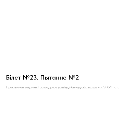
Білет №23. Пытанне №2
Практычнае заданне. Гаспадарчае развіццё беларускіх зямель у XIV-XVIII стст.