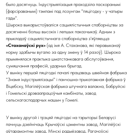
было дасягнуць. Індустрыялізацыя праходзіла паскоранымі
(фарсіраванымі) тэмпамі пад лозунгам "пяцігодку - у чатыры
гады".
Шырока выкарыстоўваліся сацыялістычныя спаборніцтвы за
дасягненні больш высокіх і лепшых паказчыкаў. Адным з
прыкладаў сацыялістычнага спаборніцтва з'яўляецца
«Стаханаўскі рух»
(ад імя А. Стаханава, які перавыканаў
норму здабычы вугалю за адну змену ў 14 разоў). Шырока
прымянялася практыка шматстанкавага абслугоўвання,
сумяшчэння прафесій, ударных брыгад.
У выніку першай пяцігодкі пачалі працаваць швейная фабрыка
"Знамя індустрыялізацыі" і панчошна-трыкатажная фабрыка ў
Віцебску, Магілёўская фабрыка штучнага валакна, Бабруйскі
і Гомельскі дрэваапрацоўчыя камбінаты, завод
сельскагаспадарчых машын у Гомелі.
У выніку другой і трэцяй пяцігодкі на тэрыторыі Беларусі
пачнуць дзейнічаць Крычаўскі цэментны завод, Магілёўскі
аўтарамонтны завод, Мінскі радыёзавод, Рагачоўскі