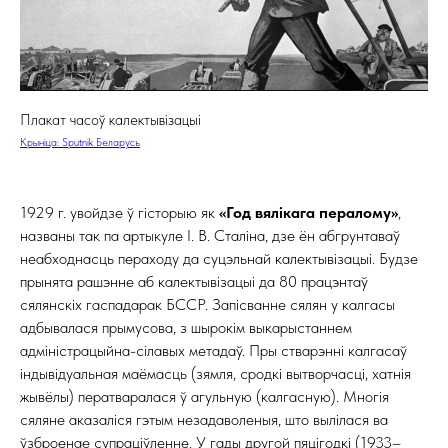
Плакат часоў калектывізацыі
Крыніца: Sputnik Беларусь
1929 г. увойдзе ў гісторыю як
«Год вялікага пералому»
,
названы так па артыкуле І. В. Сталіна, дзе ён абгрунтаваў
неабходнасць пераходу да суцэльнай калектывізацыі. Будзе
прынята рашэнне аб калектывізацыі да 80 працэнтаў
сялянскіх гаспадарак БССР. Запісванне сялян у калгасы
адбывалася прымусова, з шырокім выкарыстаннем
адміністрацыйна-сілавых метадаў. Пры стварэнні калгасаў
індывідуальная маёмасць (зямля, сродкі вытворчасці, хатнія
жывёлы) ператваралася ў агульную (калгасную). Многія
сяляне аказаліся гэтым незадаволеныя, што вылілася ва
ўзброенае супраціўленне. У гады другой пяцігодкі (1933–