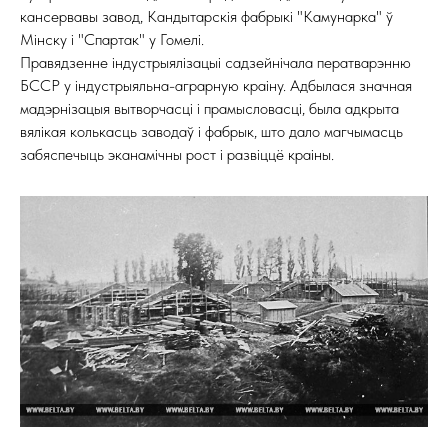
кансервавы завод, Кандытарскія фабрыкі "Камунарка" ў
Мінску і "Спартак" у Гомелі.
Правядзенне індустрыялізацыі садзейнічала ператварэнню
БССР у індустрыяльна-аграрную краіну. Адбылася значная
мадэрнізацыя вытворчасці і прамысловасці, была адкрыта
вялікая колькасць заводаў і фабрык, што дало магчымасць
забяспечыць эканамічны рост і развіццё краіны.