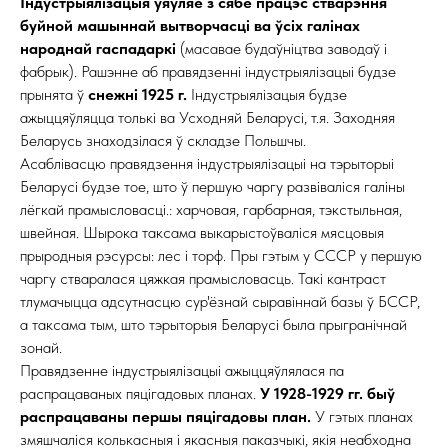
Індустрыялізацыя уяўляе з сябе працэс стварэння
буйной машыннай вытворчасці ва ўсіх галінах
народнай гаспадаркі
(масавае будаўніцтва заводаў і
фабрык). Рашэнне аб правядзенні індустрыялізацыі будзе
прынята ў
снежні 1925 г.
Індустрыялізацыя будзе
ажыццяўляцца толькі ва Усходняй Беларусі, т.я. Заходняя
Беларусь знаходзілася ў складзе Польшчы.
Асаблівасцю правядзення індустрыялізацыі на тэрыторыі
Беларусі будзе тое, што ў першую чаргу развіваліся галіны
лёгкай прамысловасці.: харчовая, гарбарная, тэкстыльная,
швейная. Шырока таксама выкарыстоўваліся мясцовыя
прыродныя рэсурсы: лес і торф. Пры гэтым у СССР у першую
чаргу стваралася цяжкая прамысловасць. Такі кантраст
тлумачыцца адсутнасцю сур'ёзнай сыравіннай базы ў БССР,
а таксама тым, што тэрыторыя Беларусі была прыгранічнай
зонай.
Правядзенне індустрыялізацыі ажыццяўлялася па
распрацаваных пяцігадовых планах.
У 1928-1929 гг. быў
распрацаваны першы пяцігадовы план.
У гэтых планах
змяшчаліся колькасныя і якасныя паказчыкі, якія неабходна