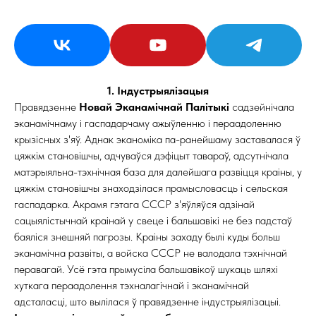
1. Індустрыялізацыя
Правядзенне
Новай Эканамічнай Палітыкі
садзейнічала
эканамічнаму і гаспадарчаму ажыўленню і пераадоленню
крызісных з'яў. Аднак эканоміка па-ранейшаму заставалася ў
цяжкім становішчы, адчуваўся дэфіцыт тавараў, адсутнічала
матэрыяльна-тэхнічная база для далейшага развіцця краіны, у
цяжкім становішчы знаходзілася прамысловасць і сельская
гаспадарка. Акрамя гэтага СССР з'яўляўся адзінай
сацыялістычнай краінай у свеце і бальшавікі не без падстаў
баяліся знешняй пагрозы. Краіны захаду былі куды больш
эканамічна развіты, а войска СССР не валодала тэхнічнай
перавагай. Усё гэта прымусіла бальшавікоў шукаць шляхі
хуткага пераадолення тэхналагічнай і эканамічнай
адсталасці, што вылілася ў правядзенне індустрыялізацыі.