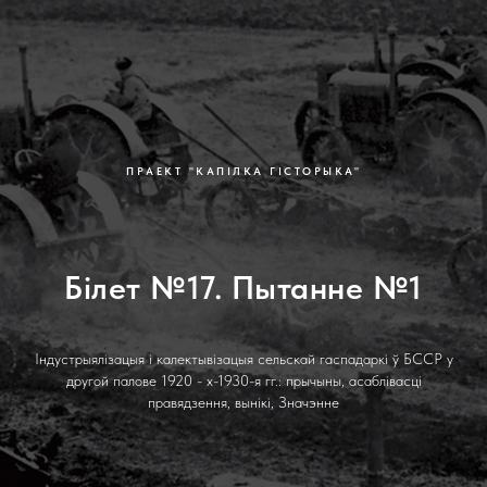
ПРАЕКТ "КАПІЛКА ГІСТОРЫКА"
Білет №17. Пытанне №1
Індустрыялізацыя і калектывізацыя сельскай гаспадаркі ў БССР у
другой палове 1920 - х-1930-я гг.: прычыны, асаблівасці
правядзення, вынікі, Значэнне