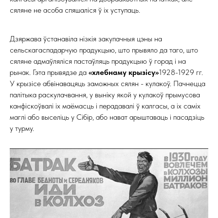
сяляне не асоба спяшаліся ў іх уступаць.
Дзяржава ўстанавіла нізкія закупачныя цэны на
сельскагаспадарчую прадукцыю, што прывяло да таго, што
сяляне адмаўляліся пастаўляць прадукцыю ў горад і на
рынак. Гэта прывядзе да
«хлебнаму крызісу»
1928-1929 гг.
У крызісе абвінавацяць заможных сялян - кулакоў. Пачнецца
палітыка раскулачвання, у выніку якой у кулакоў прымусова
канфіскоўвалі іх маёмасць і перадавалі ў калгасы, а іх саміх
маглі або выселіць у Сібір, або нават арыштаваць і пасадзіць
у турму.