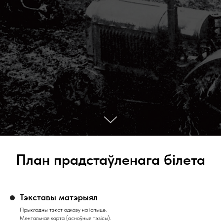
План прадстаўленага білета
Тэкставы матэрыял
Прыкладны тэкст адказу на іспыце.
Ментальная карта (асноўныя тэзісы).