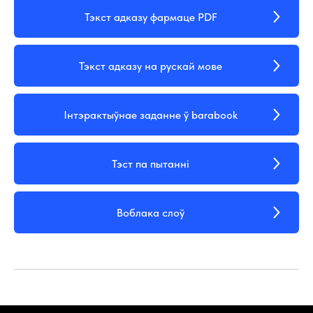
Тэкст адказу фармаце PDF
Тэкст адказу на рускай мове
Інтэрактыўнае заданне ў barabook
Тэст па пытанні
Воблака слоў