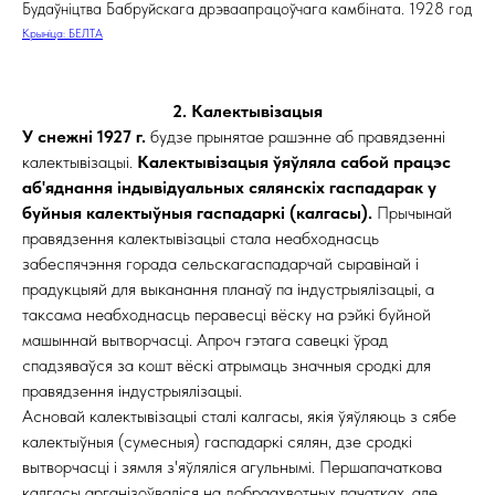
Будаўніцтва Бабруйскага дрэваапрацоўчага камбіната. 1928 год
Крыніца: БЕЛТА
2. Калектывізацыя
У снежні 1927 г.
будзе прынятае рашэнне аб правядзенні
калектывізацыі.
Калектывізацыя ўяўляла сабой працэс
аб'яднання індывідуальных сялянскіх гаспадарак у
буйныя калектыўныя гаспадаркі (калгасы).
Прычынай
правядзення калектывізацыі стала неабходнасць
забеспячэння горада сельскагаспадарчай сыравінай і
прадукцыяй для выканання планаў па індустрыялізацыі, а
таксама неабходнасць перавесці вёску на рэйкі буйной
машыннай вытворчасці. Апроч гэтага савецкі ўрад
спадзяваўся за кошт вёскі атрымаць значныя сродкі для
правядзення індустрыялізацыі.
Асновай калектывізацыі сталі калгасы, якія ўяўляюць з сябе
калектыўныя (сумесныя) гаспадаркі сялян, дзе сродкі
вытворчасці і зямля з'яўляліся агульнымі. Першапачаткова
калгасы арганізоўваліся на добраахвотных пачатках, але