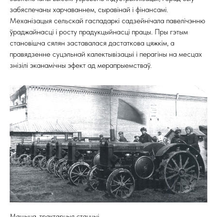
забяспечаны харчаваннем, сыравінай і фінансамі.
Механізацыя сельскай гаспадаркі садзейнічала павелічэнню
ўраджайнасці і росту прадукцыйнасці працы. Пры гэтым
становішча сялян заставалася дастаткова цяжкім, а
правядзенне суцэльнай калектывізацыі і перагіны на месцах
знізілі эканамічны эфект ад мерапрыемстваў.
Машына-трактарныя станцыі