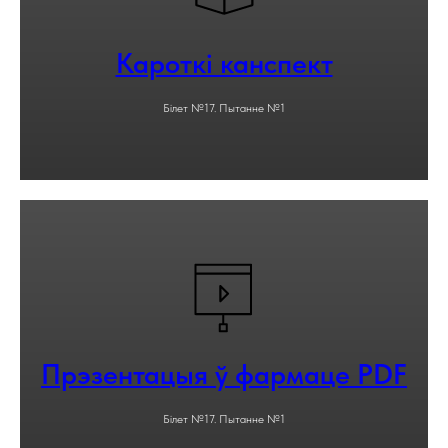
Кароткі канспект
Білет №17. Пытанне №1
Прэзентацыя ў фармаце PDF
Білет №17. Пытанне №1