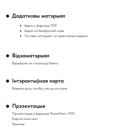
Дадатковы матэрыял
Адказ у фармаце PDF
Адказ на беларускай мове
Тэставы матэрыял і інтэрактыўныя заданні
Відэаматэрыял
Відэаролік па тэматыцы білета
Інтэрактыўная карта
Важныя даты, асобы, месцы на мапе
Прэзентацыя
Прэзентацыя ў фармаце PowerPoint і PDF
Кароткі канспект
Крыніцы