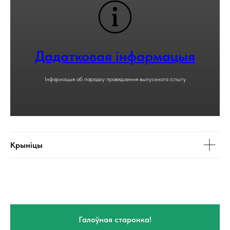
Дадатковая інфармацыя
Інфармацыя аб парадку правядзення выпускнога іспыту
Крыніцы
Галоўная старонка!