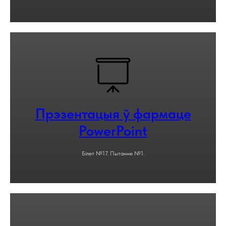
Прэзентацыя ў фармаце
PowerPoint
Білет №17. Пытанне №1.