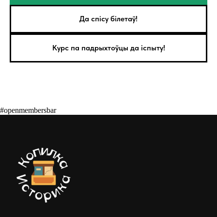
Да спісу білетаў!
Курс па падрыхтоўцы да іспыту!
#openmembersbar