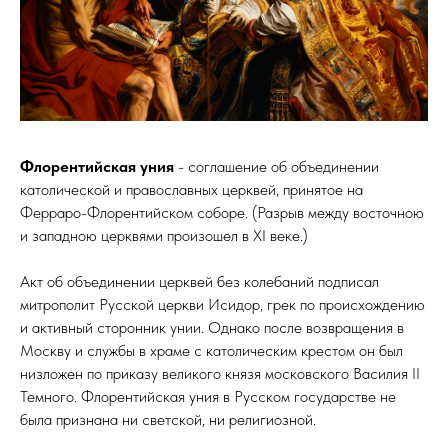
Флорентийская уния
- соглашение об объединении
католической и православных церквей, принятое на
Ферраро-Флорентийском соборе. (Разрыв между восточною
и западною церквями произошел в XI веке.)
Акт об объединении церквей без колебаний подписал
митрополит Русской церкви Исидор, грек по происхождению
и активный сторонник унии. Однако после возвращения в
Москву и службы в храме с католическим крестом он был
низложен по приказу великого князя московского Василия II
Темного. Флорентийская уния в Русском государстве не
была признана ни светской, ни религиозной.