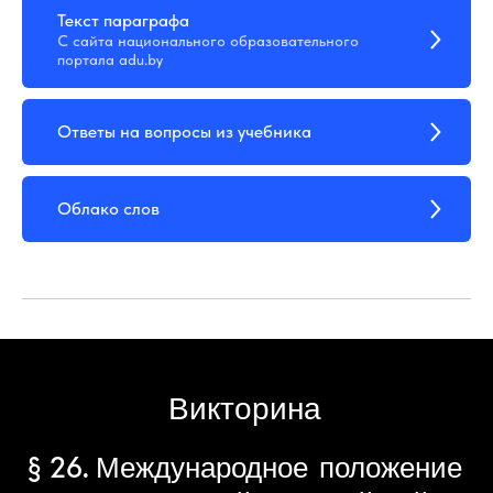
Текст параграфа
С сайта национального образовательного
портала adu.by
Ответы на вопросы из учебника
Облако слов