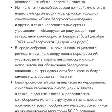
недоволен или обижен советской властью
Из числа таких людей создавали полицейские отряды,
нацистские организации: «Белорусская народная
самопомощь», «Союз белорусской молодежи»
и другие, а также «совещательные органы
управления» — «Белорусскую раду доверия при
генеральном комиссариате „Беларусь“ (с 21 декабря
1943 г. — «Белорусская центральная рада»)
В среде добровольных помощников нацистского
режима, в том числе вооруженных формирований,
участвовавших в карательных операциях, стали
использовать для обозначения белорусской
национальной принадлежности бело-красно-белую
символику, изображения «Погони»
Бело-красно-белый флаг вывешивали на мероприятиях
с участием германских оккупационных властей,
а также на зданиях, в которых располагались
коллаборационистские структуры; он использовался
практически всеми пособниками немецких захватчиков
на оккупированной территории БССР: полицией,