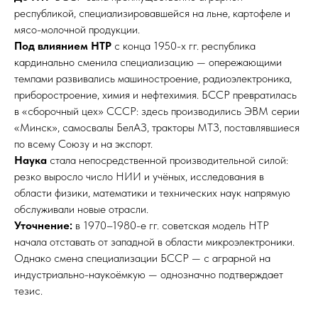
республикой, специализировавшейся на льне, картофеле и
мясо-молочной продукции.​
Под влиянием НТР
с конца 1950-х гг. республика
кардинально сменила специализацию — опережающими
темпами развивались машиностроение, радиоэлектроника,
приборостроение, химия и нефтехимия. БССР превратилась
в «сборочный цех» СССР: здесь производились ЭВМ серии
«Минск», самосвалы БелАЗ, тракторы МТЗ, поставлявшиеся
по всему Союзу и на экспорт.
Наука
стала непосредственной производительной силой:
резко выросло число НИИ и учёных, исследования в
области физики, математики и технических наук напрямую
обслуживали новые отрасли.
Уточнение:
в 1970–1980-е гг. советская модель НТР
начала отставать от западной в области микроэлектроники.
Однако смена специализации БССР — с аграрной на
индустриально-наукоёмкую — однозначно подтверждает
тезис.​