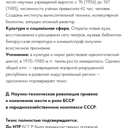
число научных учреждений выросло с 76 (1956) до 167
(1985), численность учёных превысила 42 тыс. человек.
Созданы институты вычислительной техники, молекулярной
биологии, запущен атомный реактор.
Культура и социальная сфера.
Открыты новые вузы,
восстановлена и расширена сеть театров, музеев, библиотек.
Белорусская литература и кинематограф получили
всесоюзное признание.
Уточнение:
в культуре и науке действовал идеологический
диктат, в 1970–1980-е гг. темпы роста замедлились. Однако
общий итог — превращение аграрной разрушенной
республики в развитый индустриальный регион —
однозначно подтверждает тезис.​
Д. Научно-техническая революция привела
к изменению места и роли БССР
в народнохозяйственном комплексе СССР.
Тезис полностью подтверждается.
До НТР
БССР была преимущественно аграрной