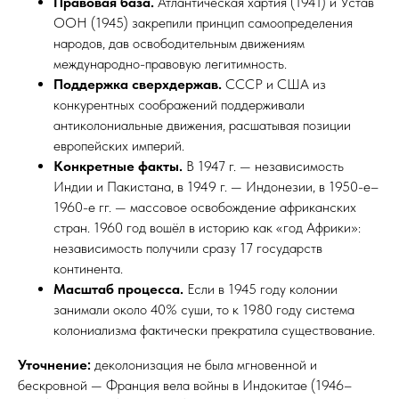
Правовая база.
Атлантическая хартия (1941) и Устав
ООН (1945) закрепили принцип самоопределения
народов, дав освободительным движениям
международно-правовую легитимность.​
Поддержка сверхдержав.
СССР и США из
конкурентных соображений поддерживали
антиколониальные движения, расшатывая позиции
европейских империй.​
Конкретные факты.
В 1947 г. — независимость
Индии и Пакистана, в 1949 г. — Индонезии, в 1950-е–
1960-е гг. — массовое освобождение африканских
стран. 1960 год вошёл в историю как «год Африки»:
независимость получили сразу 17 государств
континента.​
Масштаб процесса.
Если в 1945 году колонии
занимали около 40% суши, то к 1980 году система
колониализма фактически прекратила существование.​
Уточнение:
деколонизация не была мгновенной и
бескровной — Франция вела войны в Индокитае (1946–