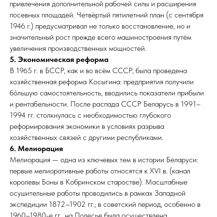
привлечения дополнительной рабочей силы и расширения
посевных площадей. Четвёртый пятилетний план (с сентября
1946 г.) предусматривал не только восстановление, но и
значительный рост прежде всего машиностроения путём
увеличения производственных мощностей.​
5. Экономическая реформа
В 1965 г. в БССР, как и во всём СССР, была проведена
хозяйственная реформа Косыгина: предприятия получили
бо́льшую самостоятельность, вводились показатели прибыли
и рентабельности. После распада СССР Беларусь в 1991–
1994 гг. столкнулась с необходимостью глубокого
реформирования экономики в условиях разрыва
хозяйственных связей с другими республиками.
6. Мелиорация
Мелиорация — одна из ключевых тем в истории Беларуси:
первые мелиоративные работы относятся к XVI в. (канал
королевы Боны в Кобринском старостве). Масштабные
осушительные работы проводились в рамках Западной
экспедиции 1872–1902 гг.; в советский период, особенно в
1960–1980-е гг., на Полесье была осуществлена