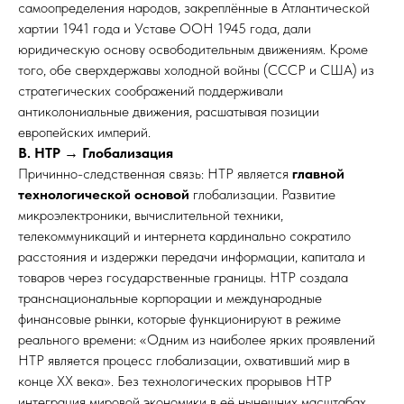
самоопределения народов, закреплённые в Атлантической
хартии 1941 года и Уставе ООН 1945 года, дали
юридическую основу освободительным движениям. Кроме
того, обе сверхдержавы холодной войны (СССР и США) из
стратегических соображений поддерживали
антиколониальные движения, расшатывая позиции
европейских империй.
В. НТР → Глобализация
Причинно-следственная связь: НТР является
главной
технологической основой
глобализации. Развитие
микроэлектроники, вычислительной техники,
телекоммуникаций и интернета кардинально сократило
расстояния и издержки передачи информации, капитала и
товаров через государственные границы. НТР создала
транснациональные корпорации и международные
финансовые рынки, которые функционируют в режиме
реального времени: «Одним из наиболее ярких проявлений
НТР является процесс глобализации, охвативший мир в
конце XX века». Без технологических прорывов НТР
интеграция мировой экономики в её нынешних масштабах