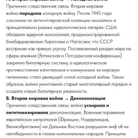
Причинно-следственная связь: Вторая мировая
война
породила
холодную войну. После 1945 года
союзники по антигитлеровской коалиции оказались в
принципиально разных идеологических лагерях: США
обладали ядерной монополией, продемонстрированной
бомбардировками Хиросимы и Нагасаки, что СССР
воспринял как прямую угрозу. Послевоенный раздел мира на
сферы влияния (Ялтинская и Потсдамская конференции)
закрепил биполярную систему, а идеологическое
противостояние капитализма и коммунизма за мировую
гегемонию стало движущей силой холодной войны. Таким
образом, война уничтожила старый многополярный порядок и
создала новую биполярную реальность.
Б. Вторая мировая война → Деколонизация
Причинно-следственная связь: война
ускорила и
легитимизировала
деколонизацию. Военные поражения
европейских метрополий (Франции, Нидерландов,
Великобритании) на Дальнем Востоке разрушили миф об их
непобедимости в глазах колониальных народов. Принципы