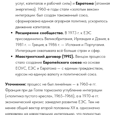
услуг, капиталов и рабочей силы) и
Евратома
(атомная
энергетика). 1960-е годы стали «золотым веком»
интеграции: был создан таможенный союз,
сформирована единая аграрная политика, ускорилось
движение капиталов.
Расширение сообщества.
В 1973 г. к ЕЭС
присоединились Великобритания, Ирландия и Дания; в
1981 г. — Греция; в 1986 г. — Испания и Португалия.
Интеграция охватывала всё больше стран и сфер.​
Маастрихтский договор (1992).
Венцом процесса
стало создание
Европейского союза
на основе
ЕОУС, ЕЭС и Евратома — с единым гражданством,
курсом на единую валюту и политический союз.
Уточнение:
процесс не был линейным — в 1960-е гг.
Франция при де Голле тормозила углубление интеграции
(«политика пустого кресла», 1965–1966), а в 1970-е гг.
экономический кризис замедлил развитие ЕЭС. Тем не
менее общий вектор второй половины XX в. однозначно
направлен на нарастающую интеграцию, что полностью