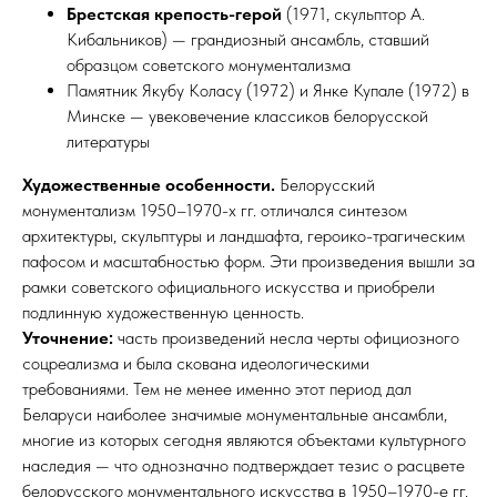
Брестская крепость-герой
(1971, скульптор А.
Кибальников) — грандиозный ансамбль, ставший
образцом советского монументализма
Памятник Якубу Коласу (1972) и Янке Купале (1972) в
Минске — увековечение классиков белорусской
литературы
Художественные особенности.
Белорусский
монументализм 1950–1970-х гг. отличался синтезом
архитектуры, скульптуры и ландшафта, героико-трагическим
пафосом и масштабностью форм. Эти произведения вышли за
рамки советского официального искусства и приобрели
подлинную художественную ценность.
Уточнение:
часть произведений несла черты официозного
соцреализма и была скована идеологическими
требованиями. Тем не менее именно этот период дал
Беларуси наиболее значимые монументальные ансамбли,
многие из которых сегодня являются объектами культурного
наследия — что однозначно подтверждает тезис о расцвете
белорусского монументального искусства в 1950–1970-е гг.