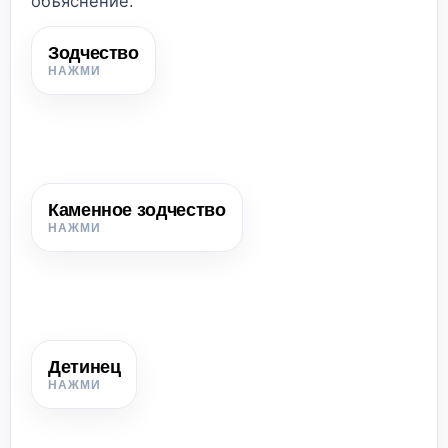
объяснение.
Зодчество
Зодчество
Искусство строительства зданий, особенно крупных и
значимых построек.
Каменное зодчество
Каменное зодчество
Строительство зданий из камня и кирпича, скреплённых
известковым раствором.
Детинец
Детинец
Укреплённый центр средневекового города, где
находились важнейшие постройки и оборонительные
сооружения.