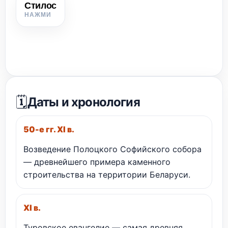
Стилос
Стилос
Заострённая палочка для письма на восковых
табличках.
🗓️
Даты и хронология
50-е гг. XI в.
Возведение Полоцкого Софийского собора
— древнейшего примера каменного
строительства на территории Беларуси.
XI в.
Туровское евангелие — самая древняя