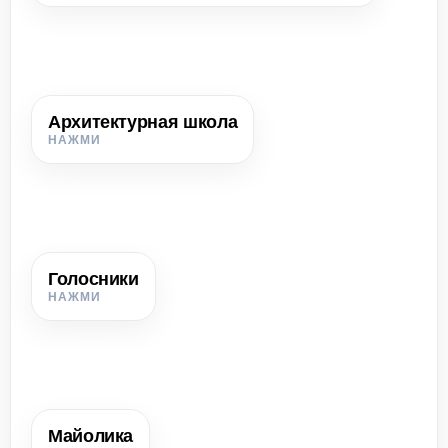
Архитектурная школа
Архитектурная школа
Местная традиция строительства, отличавшаяся
особыми приёмами, формами и украшениями.
Голосники
Голосники
Глиняные сосуды, встроенные в стены церкви для
улучшения звучания.
Майолика
Майолика