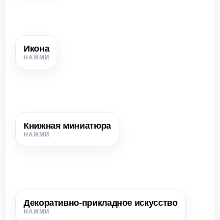
Икона
Икона
Священное изображение Христа, Богородицы или
святых, предназначенное для молитвенного почитания.
Книжная миниатюра
Книжная миниатюра
Небольшое изображение в рукописной книге.
Декоративно-прикладное искусство
Декоративно-прикладное искусство
Изготовление художественно оформленных предметов
быта, украшений, оружия, посуды и церковных реликвий.