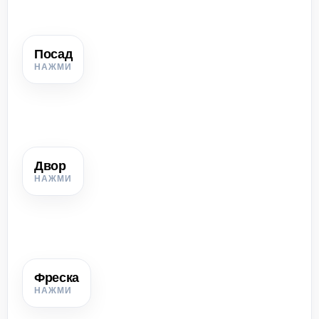
Посад
Посад
Часть города вне основного укреплённого центра, где
жили ремесленники и торговцы.
Двор
Двор
Комплекс построек, принадлежавший одному хозяину
или объединению; например княжеский, владычен или
гостиный двор.
Фреска
Фреска
Живопись по сырой штукатурке; важный вид украшения
средневековых храмов.