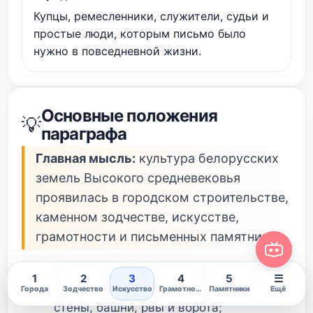
Купцы, ремесленники, служители, судьи и
простые люди, которым письмо было
нужно в повседневной жизни.
Основные положения
💡
параграфа
Главная мысль:
культура белорусских
земель Высокого средневековья
проявилась в городском строительстве,
каменном зодчестве, искусстве,
грамотности и письменных памятниках.
Города белорусских земель имели
1
2
3
4
5
☰
деревянный облик:
их защищали
Города
Зодчество
Искусство
Грамотность
Памятники
Ещё
стены, башни, рвы и ворота;