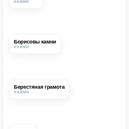
Керамическая плитка с цветной глазурью,
применявшаяся для украшения полов и стен.
Борисовы камни
Борисовы камни
Большие валуны с крестами и надписями, связанные с
именем полоцкого князя Бориса Всеславича.
Берестяная грамота
Берестяная грамота
Письмо или запись на коре берёзы.