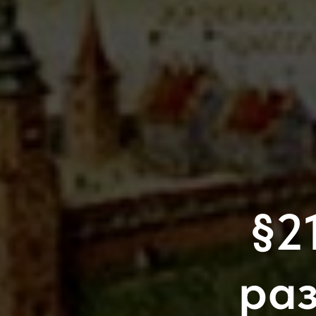
§2
раз