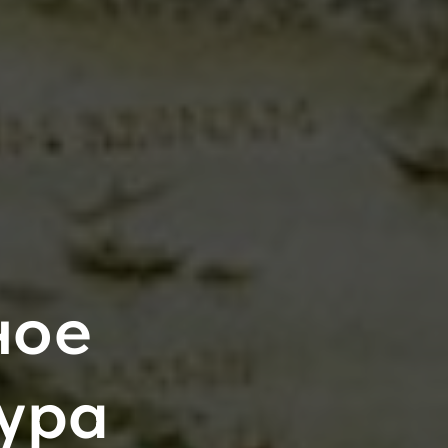
ное
тура