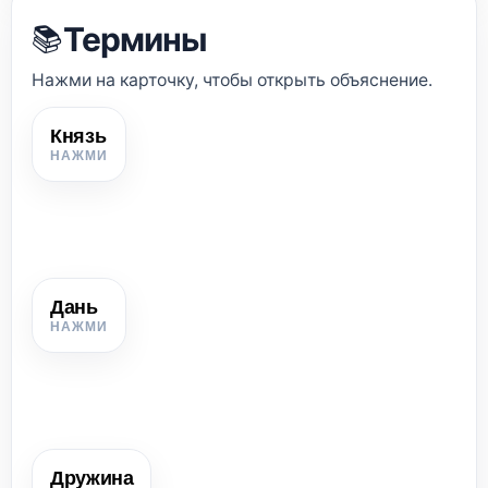
Термины
📚
Нажми на карточку, чтобы открыть объяснение.
Князь
Князь
Военный вождь и правитель, который организовывал
защиту, походы, сбор дани и управление союзом племён.
Дань
Дань
Натуральный налог, который население платило князю
продуктами, мёдом, мехами и другими ценностями.
Дружина
Дружина