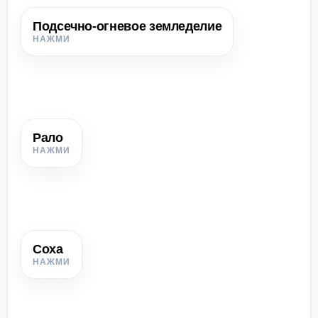
Подсечно-огневое земледелие
Подсечно-огневое земледелие
Способ обработки земли: лес вырубали, сжигали, а золу
использовали как удобрение.
Рало
Рало
Древнее земледельческое орудие для рыхления почвы,
часто с железным наконечником.
Соха
Соха
Более совершенное пахотное орудие, которое
отваливало землю в сторону.