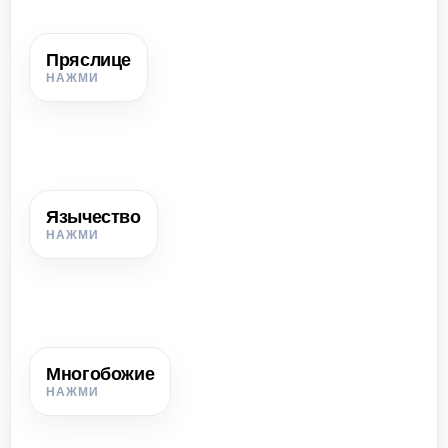
Пряслице
Пряслице
Грузик для веретена, использовавшийся при прядении
нитей.
Язычество
Язычество
Дохристианские верования, связанные с поклонением
силам природы, богам и духам.
Многобожие
Многобожие
Вера во многих богов, каждый из которых отвечал за
разные явления природы и жизни.