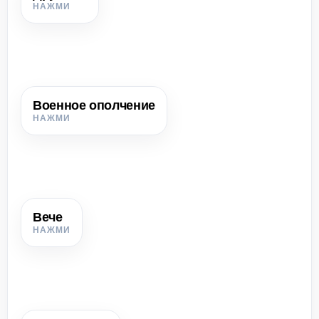
Постоянные боевые соратники князя, его главная военная
и политическая опора.
Военное ополчение
Военное ополчение
Временное войско из взрослого мужского населения,
которое собиралось при большой опасности.
Вече
Вече
Народное собрание свободных мужчин, на котором
решали важные вопросы жизни племени.