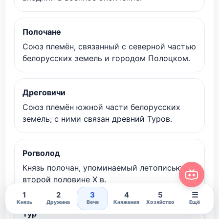
Полочане
Союз племён, связанный с северной частью
белорусских земель и городом Полоцком.
Дреговичи
Союз племён южной части белорусских
земель; с ними связан древний Туров.
Рогволод
Князь полочан, упоминаемый летописью во
второй половине X в.
1
2
3
4
5
☰
Князь
Дружина
Вече
Княжения
Хозяйство
Ещё
Тур