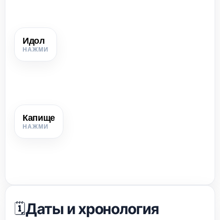
Идол
Идол
Изображение божества, сделанное из дерева, камня или
металла.
Капище
Капище
Святилище, место молитв и жертвоприношений у
язычников.
Даты и хронология
🗓️