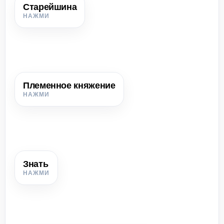
Старейшина
Старейшина
Уважаемый опытный человек, который руководил делами
рода или общины.
Племенное княжение
Племенное княжение
Союз племён с укрепившейся властью князя, дружиной,
знатью и элементами управления.
Знать
Знать
Богатые и влиятельные люди, которые выделились из
общества и участвовали в управлении.