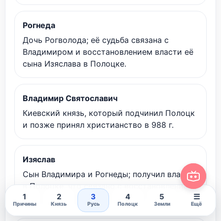
Рогнеда
Дочь Рогволода; её судьба связана с
Владимиром и восстановлением власти её
сына Изяслава в Полоцке.
Владимир Святославич
Киевский князь, который подчинил Полоцк
и позже принял христианство в 988 г.
Изяслав
Сын Владимира и Рогнеды; получил власть
в Полоцке, что связано с восстановлением
1
2
3
4
5
☰
самостоятельности княжества.
Причины
Князь
Русь
Полоцк
Земли
Ещё