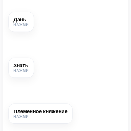
Дань
Дань
Натуральный налог, который население платило князю
продуктами, мехами, мёдом, деньгами или другими
ценностями.
Знать
Знать
Богатые и влиятельные люди, которые выделились из
общества и участвовали в управлении.
Племенное княжение
Племенное княжение
Объединение племён с князем, дружиной, знатью, данью
и первыми признаками управления.