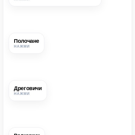
общими традициями, языком, культурой и
письменностью.
Полочане
Полочане
Восточнославянский союз племён, на землях которого
возникло Полоцкое княжество.
Дреговичи
Дреговичи
Восточнославянский союз племён, с которым связано
возникновение Туровского княжества.
Радимичи