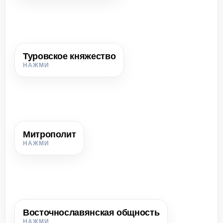
Туровское княжество
Туровское княжество
Княжество на землях дреговичей, важный центр южной
части белорусских земель.
Митрополит
Митрополит
Глава церковной организации в Древней Руси; главный
митрополит находился в Киеве.
Восточнославянская общность
Восточнославянская общность
Историческая общность восточных славян, связанная