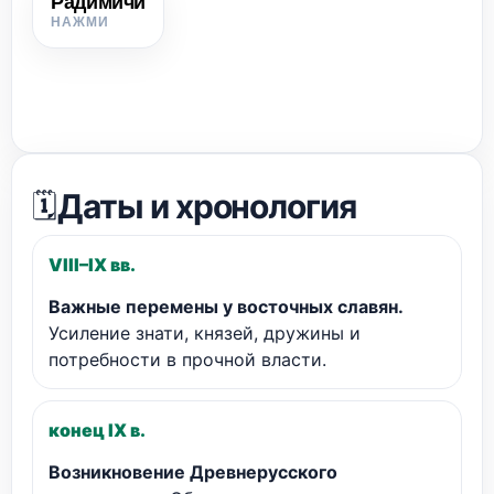
Радимичи
Восточнославянский союз племён, земли которого
сначала подчинялись Киеву, а затем были связаны с
Черниговом и Смоленском.
Даты и хронология
🗓️
VIII–IX вв.
Важные перемены у восточных славян.
Усиление знати, князей, дружины и
потребности в прочной власти.
конец IX в.
Возникновение Древнерусского