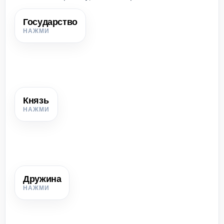
Государство
Государство
Организация власти на определённой территории,
которая управляет населением, собирает налоги или
дань, защищает землю и поддерживает порядок.
Князь
Князь
Военный и политический правитель у восточных славян;
со временем его власть становилась наследственной.
Дружина
Дружина
Постоянные вооружённые соратники князя, его главная
военная и политическая опора.