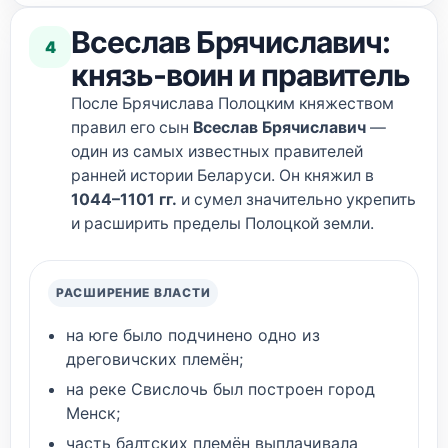
Всеслав Брячиславич:
4
князь-воин и правитель
После Брячислава Полоцким княжеством
правил его сын
Всеслав Брячиславич
—
один из самых известных правителей
ранней истории Беларуси. Он княжил в
1044–1101 гг.
и сумел значительно укрепить
и расширить пределы Полоцкой земли.
РАСШИРЕНИЕ ВЛАСТИ
на юге было подчинено одно из
дреговичских племён;
на реке Свислочь был построен город
Менск;
часть балтских племён выплачивала