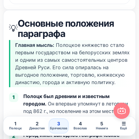
Основные положения
💡
параграфа
Главная мысль:
Полоцкое княжество стало
первым государством на белорусских землях
и одним из самых самостоятельных центров
Древней Руси. Его сила опиралась на
выгодное положение, торговлю, княжескую
династию, города и активную политику.
Полоцк был древним и известным
городом.
Он впервые упомянут в летописи
под 862 г., но поселение на этом месте
существовало раньше.
1
2
3
4
5
☰
Полоцк
Династия
Брячислав
Всеслав
Немига
Ещё
Город имел выгодное географическое