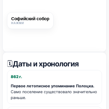
Софийский собор
Софийский собор
Каменный храм в Полоцке, построенный в 50-х гг. XI в.;
символ могущества княжества.
Даты и хронология
🗓️
862 г.
Первое летописное упоминание Полоцка.
Само поселение существовало значительно
раньше.