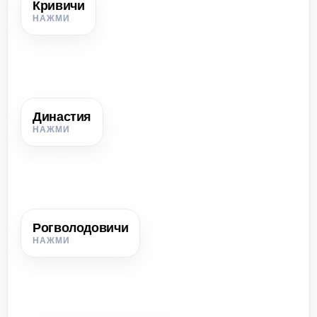
Кривичи
Кривичи
Восточнославянский союз племён, основавший Полоцк и
населявший северные земли современной Беларуси.
Династия
Династия
Ряд правителей из одного рода, в котором власть
передаётся наследственно.
Рогволодовичи
Рогволодовичи
Полоцкая княжеская линия, связанная с потомками
Рогволода, Рогнеды и Изяслава.