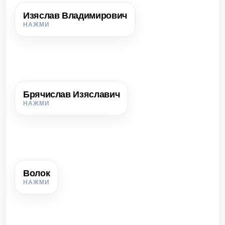
Изяслав Владимирович
Изяслав Владимирович
Первый князь полоцкой династии; получил власть в
Полоцке в 988 г.
Брячислав Изяславич
Брячислав Изяславич
Полоцкий князь 1003–1044 гг.; укрепил княжество,
получил Витебск и Усвяты.
Волок
Волок
Сухопутный участок водного торгового пути, по которому
суда перетаскивали из одной реки в другую.