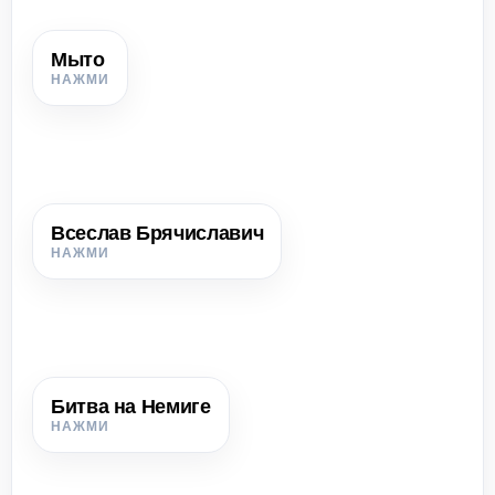
Мыто
Мыто
Торговая пошлина, которую взимали с купцов за провоз
товаров.
Всеслав Брячиславич
Всеслав Брячиславич
Полоцкий князь 1044–1101 гг.; при нём Полоцкое
княжество достигло наивысшего подъёма.
Битва на Немиге
Битва на Немиге
Сражение 3 марта 1067 г. между войском Всеслава и
князьями Ярославичами.