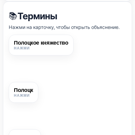
Термины
📚
Нажми на карточку, чтобы открыть объяснение.
Полоцкое княжество
Полоцкое княжество
Первое государство на белорусских землях; в X–XI вв.
стало сильным и самостоятельным центром Древней
Руси.
Полоцк
Полоцк
Древний город на реке Полоте при впадении в Западную
Двину; впервые упомянут в летописи под 862 г.