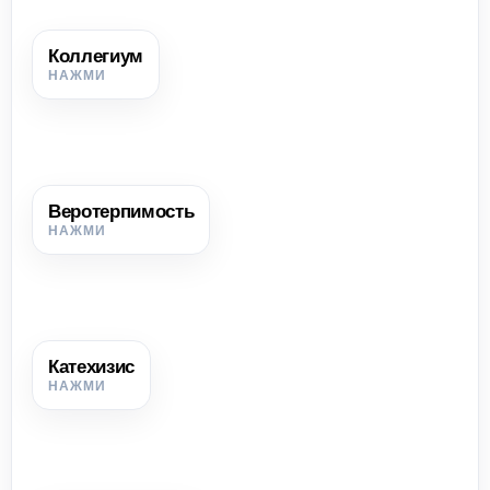
Коллегиум
Коллегиум
Среднее учебное заведение, создававшееся иезуитами.
Веротерпимость
Веротерпимость
Признание права людей исповедовать разные религии.
Катехизис
Катехизис
Книга с кратким изложением основ христианского
вероучения в форме вопросов и ответов.