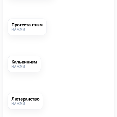
Протестантизм
Протестантизм
Общее название христианских течений, возникших в
результате Реформации.
Кальвинизм
Кальвинизм
Направление протестантизма, получившее наибольшее
распространение среди магнатов и шляхты ВКЛ.
Лютеранство
Лютеранство
Направление протестантизма, распространённое в ВКЛ
главным образом среди немецких мещан.