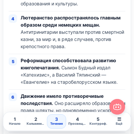
образования и культуры.
Лютеранство распространялось главным
образом среди немецких мещан.
Антитринитарии выступали против смертной
казни, за мир и, в ряде случаев, против
крепостного права.
Реформация способствовала развитию
книгопечатания.
Сымон Будный издал
«Катехизис», а Василий Тяпинский —
«Евангелие» на старобелорусском языке.
Движение имело противоречивые
последствия.
Оно расширяло образование и
права шляхты, но одновременно ускоряло
распространение польского языка и
1
2
3
4
5
☰
Начало
Кальвинизм
Течения
Просвещение
Контрреф.
Ещё
ослабляло Православную церковь.