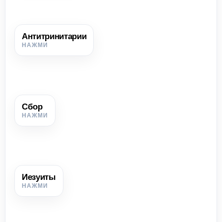
Антитринитарии
Антитринитарии
Сторонники течения, отрицавшие Троицу и признававшие
только единого Бога.
Сбор
Сбор
Кальвинистская религиозная община и её храм.
Иезуиты
Иезуиты
Члены католического ордена, активно участвовавшие в
Контрреформации через проповедь и образование.