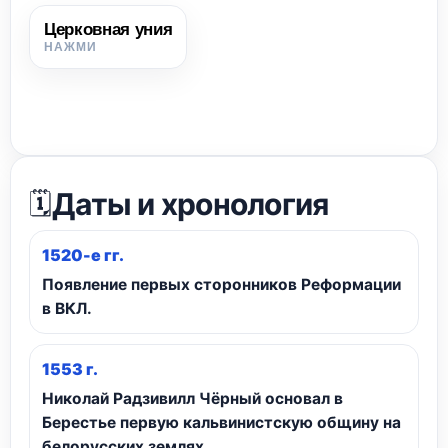
Церковная уния
Церковная уния
Объединение церквей на определённых условиях; один из
итогов Контрреформации в Речи Посполитой.
Даты и хронология
🗓️
1520-е гг.
Появление первых сторонников Реформации
в ВКЛ.
1553 г.
Николай Радзивилл Чёрный основал в
Берестье первую кальвинистскую общину на
белорусских землях.