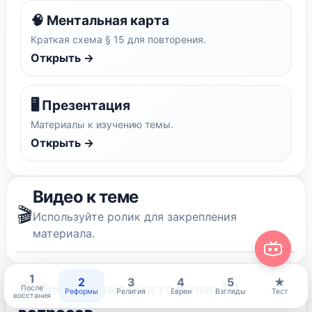
🧠 Ментальная карта
Краткая схема § 15 для повторения.
Открыть →
🖥️ Презентация
Материалы к изучению темы.
Открыть →
Видео к теме
🎬
Используйте ролик для закрепления
материала.
1
2
3
4
5
★
🏆 Финальная викторина: 10
После
Реформы
Религия
Евреи
Взгляды
Тест
восстания