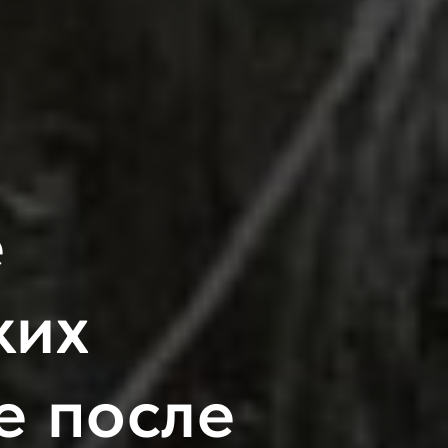
е
ких
е после