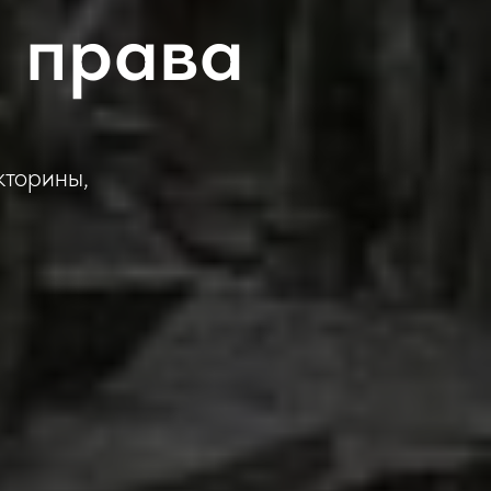
 права
кторины,