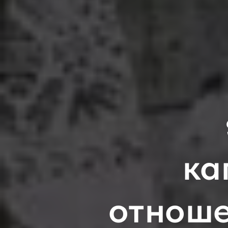
ка
отноше