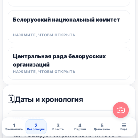
Белорусский национальный комитет
Центральная рада белорусских
организаций
🗓️
Даты и хронология
1914—1917 гг.
1
2
3
4
5
☰
Посевные площади на неоккупированной
Экономика
Революция
Власть
Партии
Движение
Ещё
части Беларуси сократились почти на 75 %.