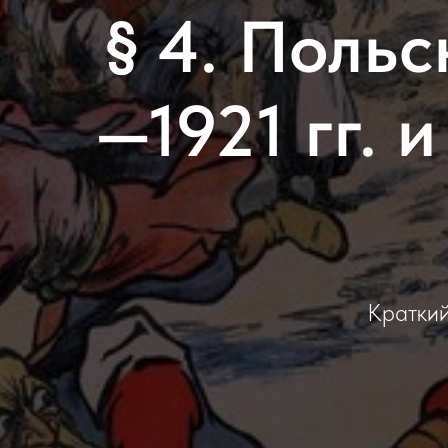
§ 4. Поль
—1921 гг. 
Краткий