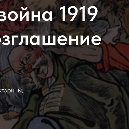
война 1919
возглашение
кторины,