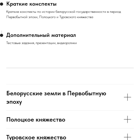
Краткие конспекты
Краткие конспекты по истории белорусской государственности в период
Первобытной эпохи, Полоцкого и Туровского княжества
Дополнительный материал
Тестовые задания, презентации, видеоролики
Белорусские земли в Первобытную
эпоху
Полоцкое княжество
Туровское княжество