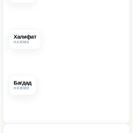
Халифат
Халифат
Государство арабов, которым правили халифы.
Багдад
Багдад
Одна из столиц и крупнейших городских центров
Арабского халифата.