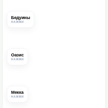
Бедуины
Бедуины
Кочевые арабы, главным занятием которых было
скотоводство.
Оазис
Оазис
Место в пустыне или степи, где есть вода и возможно
земледелие.
Мекка
Мекка
Крупное торговое поселение на Аравийском полуострове;
родной город Мухаммеда.