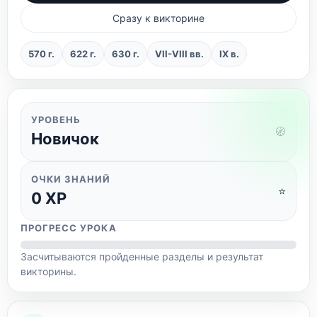
Сразу к викторине
570 г.
622 г.
630 г.
VII-VIII вв.
IX в.
УРОВЕНЬ
🧭
Новичок
ОЧКИ ЗНАНИЙ
⭐
0
XP
ПРОГРЕСС УРОКА
Засчитываются пройденные разделы и результат
викторины.