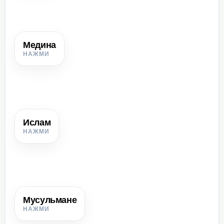
Медина
Медина
Город, куда в 622 г. переселились Мухаммед и его
сторонники.
Ислам
Ислам
Религия, название которой означает «покорность».
Мусульмане
Мусульмане
Люди, признавшие ислам; «покорные Богу».