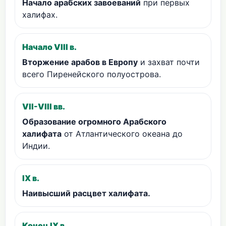
Начало арабских завоеваний
при первых
халифах.
Начало VIII в.
Вторжение арабов в Европу
и захват почти
всего Пиренейского полуострова.
VII-VIII вв.
Образование огромного Арабского
халифата
от Атлантического океана до
Индии.
IX в.
Наивысший расцвет халифата.
Конец IX в.