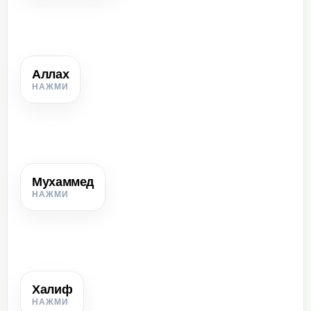
Аллах
Аллах
Единый Бог в исламе.
Мухаммед
Мухаммед
Основатель ислама, пророк и объединитель арабов.
Халиф
Халиф
Правитель арабского государства после смерти
Мухаммеда; «заместитель пророка».