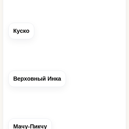
Куско
Куско
Столица государства инков на территории современного
Перу.
Верховный Инка
Верховный Инка
Правитель государства инков, считавшийся сыном
Солнца.
Мачу-Пикчу
Мачу-Пикчу