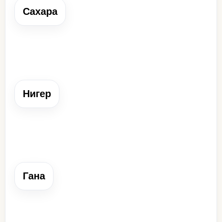
Сахара
Сахара
Огромная пустыня, через которую проходили караванные
торговые пути.
Нигер
Нигер
Река, в бассейне которой возникли крупные государства
Гана, Мали и Сонгай.
Гана
Гана
Средневековое государство в бассейне Нигера,
контролировавшее торговлю с Северной Африкой.