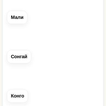
Мали
Мали
Государство, подчинившее Гану и известное богатыми
золотыми рудниками.
Сонгай
Сонгай
Государство, возвысившееся в конце Средневековья в
долине Нигера.
Конго
Конго
Государство к юго-востоку от Сонгая, усилившееся к
концу Средневековья.