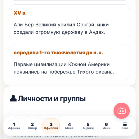
XV в.
Али Бер Великий усилил Сонгай; инки
создали огромную державу в Андах.
середина 1-го тысячелетия до н. э.
Первые цивилизации Южной Америки
появились на побережье Тихого океана.
👤
Личности и группы
Али Бер Великий
1
2
3
4
5
6
☰
Правитель Сонгая XV в., совершивший
Африка
Нигер
Эфиопия
Майя
Ацтеки
Инки
Ещё
множество походов и усиливший