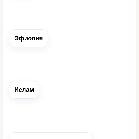
Эфиопия
Эфиопия
Христианская страна Африки, чьё государство
возродилось после распада.
Ислам
Ислам
Религия, распространившаяся в Гане и Мали под
влиянием связей с арабским миром.