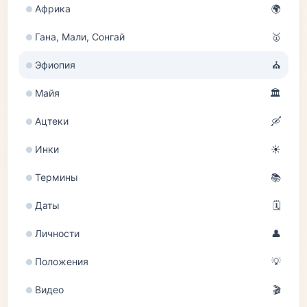
Африка
🌍
Гана, Мали, Сонгай
🥇
Эфиопия
⛪
Майя
🏛️
Ацтеки
🛶
Инки
☀️
Термины
📚
Даты
🗓️
Личности
👤
Положения
💡
Видео
🎬