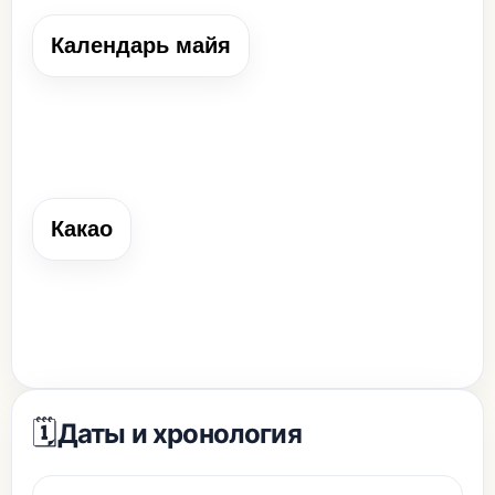
Календарь майя
Календарь майя
Система счёта времени с 365 днями в году.
Какао
Какао
Культура, выращивавшаяся в Америке и неизвестная
средневековой Европе.
🗓️
Даты и хронология