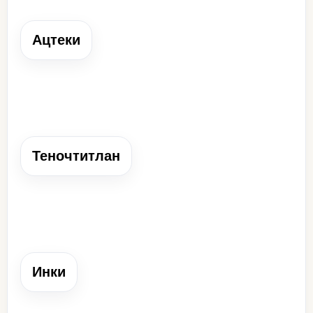
Ацтеки
Ацтеки
Народ Центральной Америки, создавший сильное
государство с центром в Теночтитлане.
Теночтитлан
Теночтитлан
Столица ацтеков, расположенная на острове посреди
озера.
Инки
Инки
Народ Южной Америки, создавший в XV в. крупную
империю в Андах.