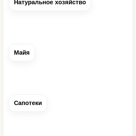
Натуральное хозяйство
Натуральное хозяйство
Хозяйство, при котором основная продукция
производится для собственного потребления.
Майя
Майя
Народ Центральной Америки, создавший города-
государства, письменность, календарь и пирамиды-
храмы.
Сапотеки
Сапотеки
Народ к западу от майя, создавший свою цивилизацию и
иероглифическую письменность.