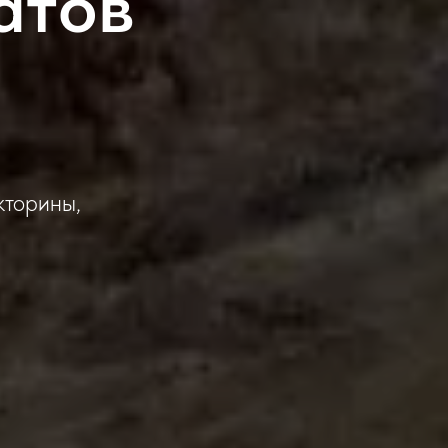
атов
кторины,