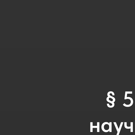
§ 
науч