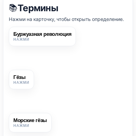
Термины
📚
Нажми на карточку, чтобы открыть определение.
Буржуазная революция
Буржуазная революция
Революция, в результате которой уничтожаются
феодальные препятствия и создаются условия для
развития капиталистического хозяйства и власти
буржуазии.
Гёзы
Гёзы
Участники борьбы Нидерландов против испанского
господства; название первоначально означало «нищие».
Морские гёзы
Морские гёзы
Нидерландские повстанцы, действовавшие на море на
небольших подвижных кораблях.