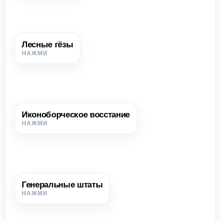
Лесные гёзы
Лесные гёзы
Партизанские отряды, действовавшие на суше против
испанских властей и их сторонников.
Иконоборческое восстание
Иконоборческое восстание
Выступление 1566 г., участники которого громили
католические храмы, уничтожали иконы и статуи святых.
Генеральные штаты
Генеральные штаты
Представительный орган Нидерландов, в котором
заседали представители провинций и сословий.