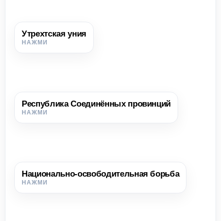
Утрехтская уния
Утрехтская уния
Союз семи северных провинций, заключённый в 1579 г.
для совместной борьбы с Испанией.
Республика Соединённых провинций
Республика Соединённых провинций
Независимое государство, образованное северными
провинциями Нидерландов в 1581 г.
Национально-освободительная борьба
Национально-освободительная борьба
Борьба народа против иностранного господства за
создание самостоятельного государства.