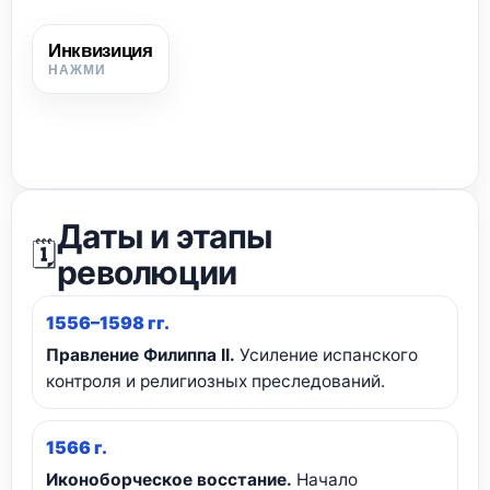
Инквизиция
Инквизиция
Церковный суд, преследовавший протестантов и других
людей, обвинённых в ереси.
Даты и этапы
🗓️
революции
1556–1598 гг.
Правление Филиппа II.
Усиление испанского
контроля и религиозных преследований.
1566 г.
Иконоборческое восстание.
Начало