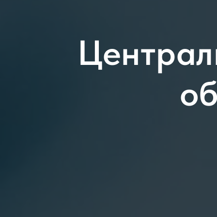
Централ
о