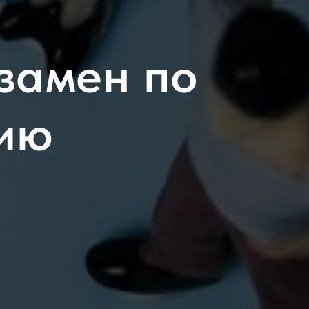
замен по
ию